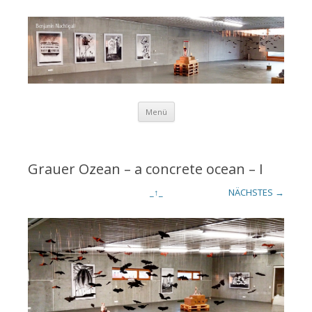
Zum Inhalt springen
Menü
Benjamin
Grauer Ozean – a concrete ocean – I
_↑_
NÄCHSTES →
Nachtigall