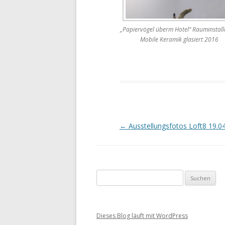
„Papiervögel überm Hotel“ Rauminstall
Mobile Keramik glasiert 2016
Artikel-Navigation
←
Ausstellungsfotos Loft8 19.0
Suche nach:
Dieses Blog läuft mit WordPress