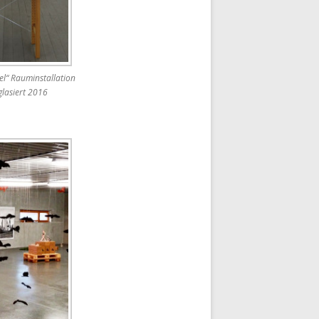
l“ Rauminstallation
lasiert 2016