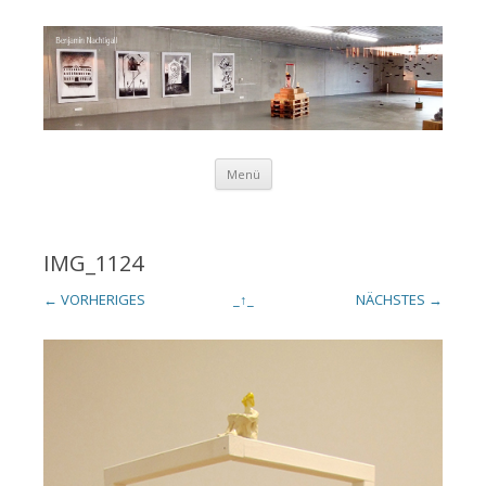
Zum Inhalt springen
Menü
Benjamin
IMG_1124
← VORHERIGES
_↑_
NÄCHSTES →
Nachtigall