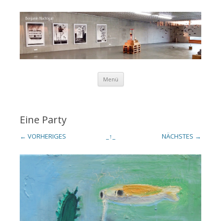
Zum Inhalt springen
Menü
Benjamin
Eine Party
← VORHERIGES
_↑_
NÄCHSTES →
Nachtigall