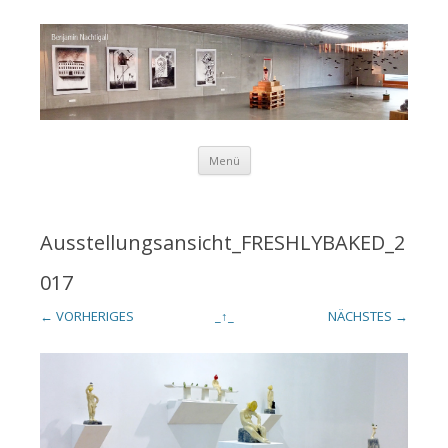
Zum Inhalt springen
Menü
Benjamin
Ausstellungsansicht_FRESHLYBAKED_2
017
Nachtigall
← VORHERIGES
_↑_
NÄCHSTES →