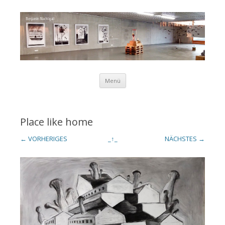
Zum Inhalt springen
Menü
Benjamin
Place like home
← VORHERIGES
_↑_
NÄCHSTES →
Nachtigall