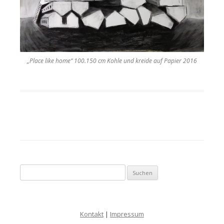
„Place like home“ 100.150 cm Kohle und kreide auf Papier 2016
Suche nach:
Kontakt
|
Impressum