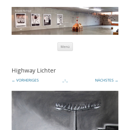
Zum Inhalt springen
Menü
Benjamin
Highway Lichter
← VORHERIGES
_↑_
NÄCHSTES →
Nachtigall