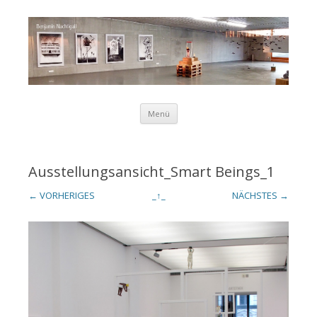
Zum Inhalt springen
Menü
Benjamin
Ausstellungsansicht_Smart Beings_1
← VORHERIGES
_↑_
NÄCHSTES →
Nachtigall