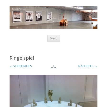
Zum Inhalt springen
Menü
Benjamin
Ringelspiel
← VORHERIGES
_↑_
NÄCHSTES →
Nachtigall