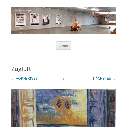
Zum Inhalt springen
Menü
Benjamin
Zugluft
← VORHERIGES
_↑_
NÄCHSTES →
Nachtigall