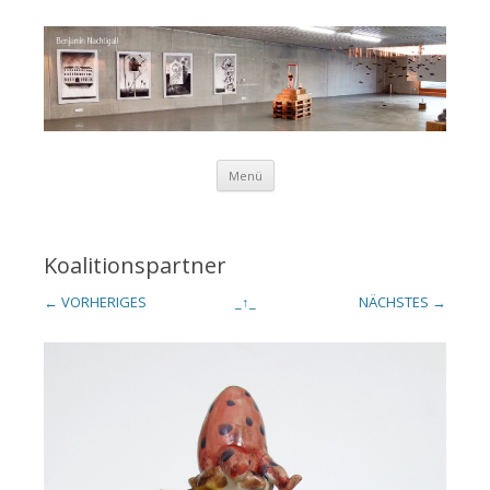
Zum Inhalt springen
Menü
Benjamin
Koalitionspartner
← VORHERIGES
_↑_
NÄCHSTES →
Nachtigall