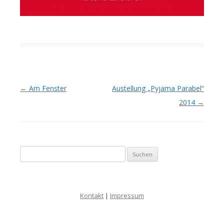
Artikel-Navigation
←
Am Fenster
Austellung „Pyjama Parabel“
2014
→
Suche nach:
Kontakt
|
Impressum