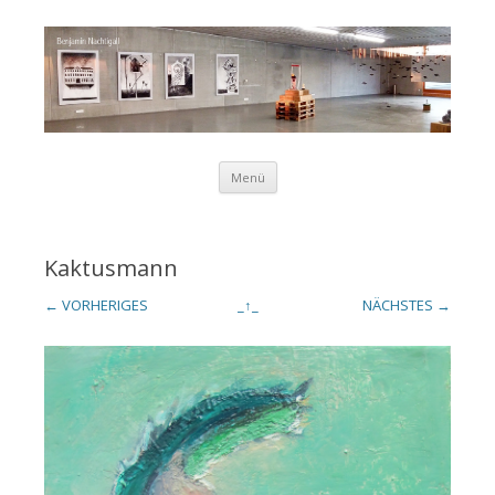
Zum Inhalt springen
Menü
Benjamin
Kaktusmann
← VORHERIGES
_↑_
NÄCHSTES →
Nachtigall