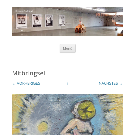
Zum Inhalt springen
Menü
Benjamin
Mitbringsel
← VORHERIGES
_↑_
NÄCHSTES →
Nachtigall