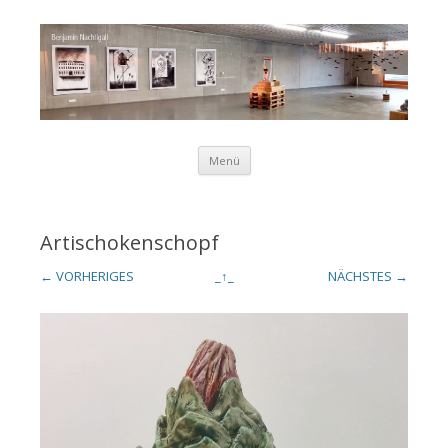
Zum Inhalt springen
Menü
Benjamin
Artischokenschopf
← VORHERIGES
_↑_
NÄCHSTES →
Nachtigall