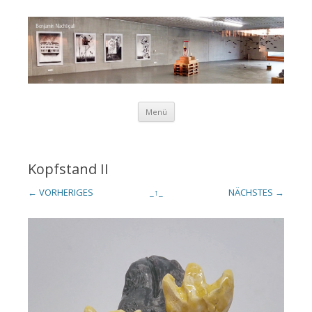
Zum Inhalt springen
Menü
Benjamin
Kopfstand II
← VORHERIGES
_↑_
NÄCHSTES →
Nachtigall