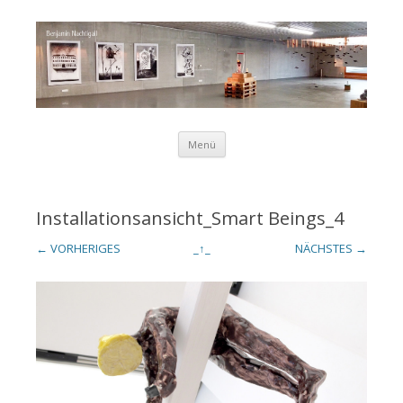
Zum Inhalt springen
Menü
Benjamin
Installationsansicht_Smart Beings_4
← VORHERIGES
_↑_
NÄCHSTES →
Nachtigall