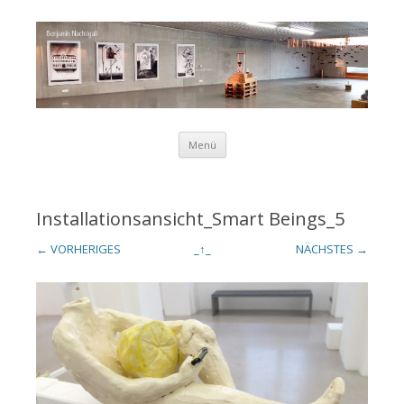
Zum Inhalt springen
Menü
Benjamin
Installationsansicht_Smart Beings_5
← VORHERIGES
_↑_
NÄCHSTES →
Nachtigall