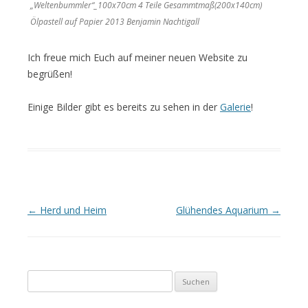
„Weltenbummler“_100x70cm 4 Teile Gesammtmaß(200x140cm)
Ölpastell auf Papier 2013 Benjamin Nachtigall
Ich freue mich Euch auf meiner neuen Website zu
begrüßen!
Einige Bilder gibt es bereits zu sehen in der
Galerie
!
Artikel-Navigation
←
Herd und Heim
Glühendes Aquarium
→
Suche nach: